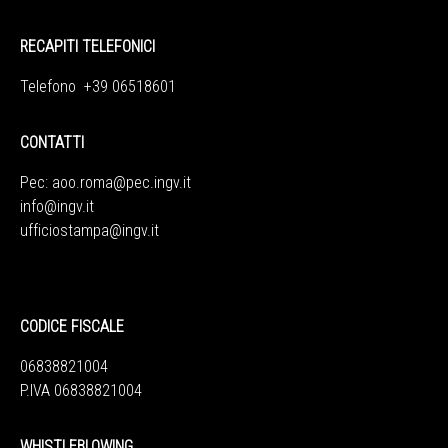
RECAPITI TELEFONICI
Telefono +39 06518601
CONTATTI
Pec:
aoo.roma@pec.ingv.it
info@ingv.it
ufficiostampa@ingv.it
CODICE FISCALE
06838821004
P.IVA 06838821004
WHISTLEBLOWING