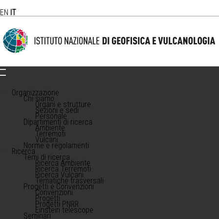
EN
IT
Organizzazione
Chi siamo
Organi e strutture
Sezioni e sedi
Personale
Dipartimenti di ricerca
Ambiente
Terremoti
Vulcani
Norme e regolamenti
Ricerca
Temi di ricerca
Ricerca Ambiente
Ricerca Terremoti
Ricerca Vulcani
Tematiche trasversali
Progetti e Convenzioni
Convenzioni
Progetti
Progetti PNRR
Einstein telescope
Seminari