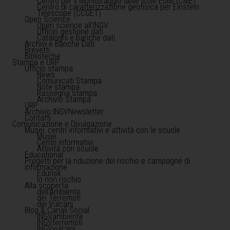
Centro per il Monitoraggio delle Isole Eolie (CME)
Centro di caratterizzazione geofisica per Einstein
Telescope (CCGET)
Open Science
Open science all'INGV
Ufficio gestione dati
Cataloghi e banche dati
Archivi e Banche Dati
Brevetti
Biblioteche
Stampa e URP
Ufficio stampa
News
Comunicati Stampa
Note stampa
Rassegna stampa
Archivio Stampa
URP
Archivio INGVNewsletter
Contatti
Comunicazione e Divulgazione
Musei, centri informativi e attività con le scuole
Musei
Centri informativi
Attività con scuole
Educational
Progetti per la riduzione del rischio e campagne di
informazione
Edurisk
Io non rischio
Alla scoperta
dell'Ambiente
dei Terremoti
dei Vulcani
Blog & Canali Social
INGVambiente
INGVterremoti
INGVvulcani