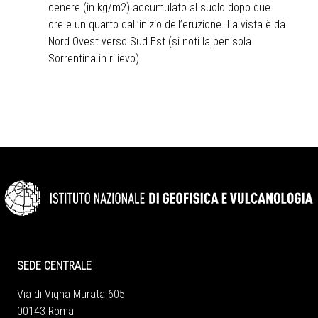
cenere (in kg/m2) accumulato al suolo dopo due
ore e un quarto dall’inizio dell’eruzione. La vista è da
Nord Ovest verso Sud Est (si noti la penisola
Sorrentina in rilievo).
SEDE CENTRALE
Via di Vigna Murata 605
00143 Roma