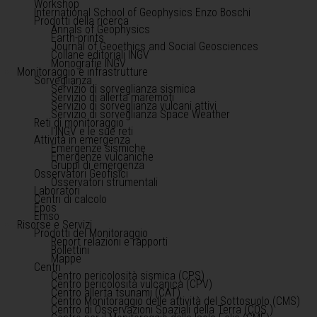
Workshop
International School of Geophysics Enzo Boschi
Prodotti della ricerca
Annals of Geophysics
Earth-prints
Journal of Geoethics and Social Geosciences
Collane editoriali INGV
Monografie INGV
Monitoraggio e infrastrutture
Sorveglianza
Servizio di sorveglianza sismica
Servizio di allerta maremoti
Servizio di sorveglianza vulcani attivi
Servizio di sorveglianza Space Weather
Reti di monitoraggio
l'INGV e le sue reti
Attività in emergenza
Emergenze sismiche
Emergenze vulcaniche
Gruppi di emergenza
Osservatori Geofisici
Osservatori strumentali
Laboratori
Centri di calcolo
Epos
Emso
Risorse e Servizi
Prodotti del Monitoraggio
Report relazioni e rapporti
Bollettini
Mappe
Centri
Centro pericolosità sismica (CPS)
Centro pericolosità vulcanica (CPV)
Centro allerta tsunami (CAT)
Centro Monitoraggio delle attività del Sottosuolo (CMS)
Centro di Osservazioni Spaziali della Terra (COS )