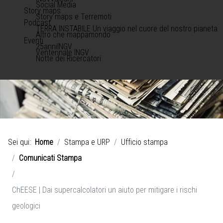
Social Media
Story maps
Story maps e Terremoti
Podcast
TERRA INSTABILE Un viaggio nel cuore del nostro pianeta
Altro che mappamondo
Eventi
25anniINGV
Ventennale INGV
Notte dei Ricercatori
Sei qui:
Home
Stampa e URP
Ufficio stampa
Comunicati Stampa
ChEESE | Dai supercalcolatori un aiuto per mitigare i rischi
geologici