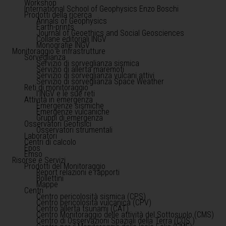
Workshop
International School of Geophysics Enzo Boschi
Prodotti della ricerca
Annals of Geophysics
Earth-prints
Journal of Geoethics and Social Geosciences
Collane editoriali INGV
Monografie INGV
Monitoraggio e infrastrutture
Sorveglianza
Servizio di sorveglianza sismica
Servizio di allerta maremoti
Servizio di sorveglianza vulcani attivi
Servizio di sorveglianza Space Weather
Reti di monitoraggio
l'INGV e le sue reti
Attività in emergenza
Emergenze sismiche
Emergenze vulcaniche
Gruppi di emergenza
Osservatori Geofisici
Osservatori strumentali
Laboratori
Centri di calcolo
Epos
Emso
Risorse e Servizi
Prodotti del Monitoraggio
Report relazioni e rapporti
Bollettini
Mappe
Centri
Centro pericolosità sismica (CPS)
Centro pericolosità vulcanica (CPV)
Centro allerta tsunami (CAT)
Centro Monitoraggio delle attività del Sottosuolo (CMS)
Centro di Osservazioni Spaziali della Terra (COS )