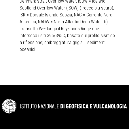
Denmark strait Overflow Water; ISOW = Iceland-
Scotland Overflow Water (ISOW) (frecce blu scuro);
ISR = Dorsale Islanda-Scozia; NAC = Corrente Nord
Atlantica; NADW = North Atlantic Deep Water. b)
Transetto W-E lungo il Reykjanes Ridge che
interseca i siti 395/395C, basato sul profilo sismico
a riflessione; ombreggiatura grigia = sedimenti
oceanici.