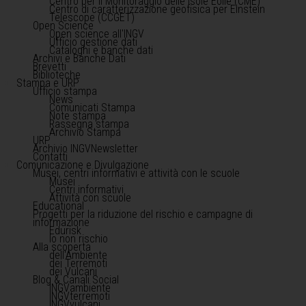
Centro per il Monitoraggio delle Isole Eolie (CME)
Centro di caratterizzazione geofisica per Einstein
Telescope (CCGET)
Open Science
Open science all'INGV
Ufficio gestione dati
Cataloghi e banche dati
Archivi e Banche Dati
Brevetti
Biblioteche
Stampa e URP
Ufficio stampa
News
Comunicati Stampa
Note stampa
Rassegna stampa
Archivio Stampa
URP
Archivio INGVNewsletter
Contatti
Comunicazione e Divulgazione
Musei, centri informativi e attività con le scuole
Musei
Centri informativi
Attività con scuole
Educational
Progetti per la riduzione del rischio e campagne di
informazione
Edurisk
Io non rischio
Alla scoperta
dell'Ambiente
dei Terremoti
dei Vulcani
Blog & Canali Social
INGVambiente
INGVterremoti
INGVvulcani