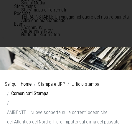
Social Media
Story maps
Story maps e Terremoti
Podcast
TERRA INSTABILE Un viaggio nel cuore del nostro pianeta
Altro che mappamondo
Eventi
25anniINGV
Ventennale INGV
Notte dei Ricercatori
Sei qui:
Home
Stampa e URP
Ufficio stampa
Comunicati Stampa
AMBIENTE | Nuove scoperte sulle correnti oceaniche
dell'Atlantico del Nord e il loro impatto sul clima del passato