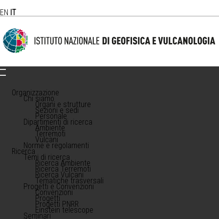
EN
IT
Organizzazione
Chi siamo
Organi e strutture
Sezioni e sedi
Personale
Dipartimenti di ricerca
Ambiente
Terremoti
Vulcani
Norme e regolamenti
Ricerca
Temi di ricerca
Ricerca Ambiente
Ricerca Terremoti
Ricerca Vulcani
Tematiche trasversali
Progetti e Convenzioni
Convenzioni
Progetti
Progetti PNRR
Einstein telescope
Seminari