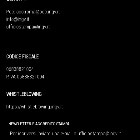
Pec:
aoo.roma@pec.ingv.it
info@ingv.it
ufficiostampa@ingv.it
CODICE FISCALE
06838821004
P.IVA 06838821004
WHISTLEBLOWING
https://whistleblowing.ingv.
it
NEWSLETTER E ACCREDITO STAMPA
Per iscriversi inviare una e-mail a
ufficiostampa@ingv.it