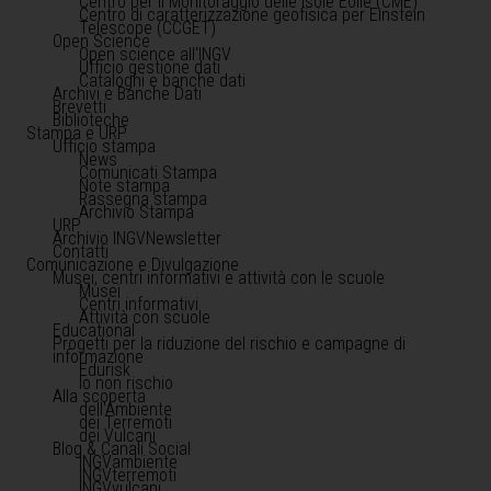
Centro per il Monitoraggio delle Isole Eolie (CME)
Centro di caratterizzazione geofisica per Einstein
Telescope (CCGET)
Open Science
Open science all'INGV
Ufficio gestione dati
Cataloghi e banche dati
Archivi e Banche Dati
Brevetti
Biblioteche
Stampa e URP
Ufficio stampa
News
Comunicati Stampa
Note stampa
Rassegna stampa
Archivio Stampa
URP
Archivio INGVNewsletter
Contatti
Comunicazione e Divulgazione
Musei, centri informativi e attività con le scuole
Musei
Centri informativi
Attività con scuole
Educational
Progetti per la riduzione del rischio e campagne di
informazione
Edurisk
Io non rischio
Alla scoperta
dell'Ambiente
dei Terremoti
dei Vulcani
Blog & Canali Social
INGVambiente
INGVterremoti
INGVvulcani