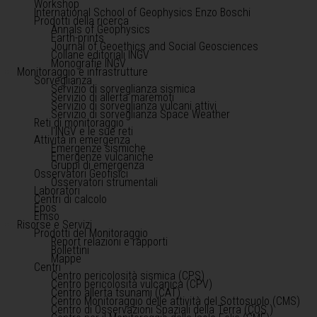
Workshop
International School of Geophysics Enzo Boschi
Prodotti della ricerca
Annals of Geophysics
Earth-prints
Journal of Geoethics and Social Geosciences
Collane editoriali INGV
Monografie INGV
Monitoraggio e infrastrutture
Sorveglianza
Servizio di sorveglianza sismica
Servizio di allerta maremoti
Servizio di sorveglianza vulcani attivi
Servizio di sorveglianza Space Weather
Reti di monitoraggio
l'INGV e le sue reti
Attività in emergenza
Emergenze sismiche
Emergenze vulcaniche
Gruppi di emergenza
Osservatori Geofisici
Osservatori strumentali
Laboratori
Centri di calcolo
Epos
Emso
Risorse e Servizi
Prodotti del Monitoraggio
Report relazioni e rapporti
Bollettini
Mappe
Centri
Centro pericolosità sismica (CPS)
Centro pericolosità vulcanica (CPV)
Centro allerta tsunami (CAT)
Centro Monitoraggio delle attività del Sottosuolo (CMS)
Centro di Osservazioni Spaziali della Terra (COS )