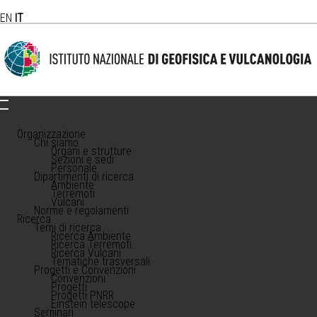
EN
IT
Organizzazione
Chi siamo
Organi e strutture
Sezioni e sedi
Personale
Dipartimenti di ricerca
Ambiente
Terremoti
Vulcani
Norme e regolamenti
Ricerca
Temi di ricerca
Ricerca Ambiente
Ricerca Terremoti
Ricerca Vulcani
Tematiche trasversali
Progetti e Convenzioni
Convenzioni
Progetti
Progetti PNRR
Einstein telescope
Seminari