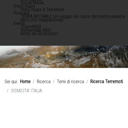
Social Media
Story maps
Story maps e Terremoti
Podcast
TERRA INSTABILE Un viaggio nel cuore del nostro pianeta
Altro che mappamondo
Eventi
25anniINGV
Ventennale INGV
Notte dei Ricercatori
Sei qui:
Home
Ricerca
Temi di ricerca
Ricerca Terremoti
SISMICITA' ITALIA