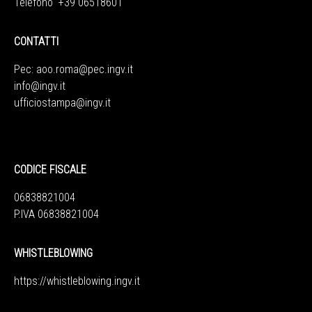
Telefono +39 06518601
CONTATTI
Pec:
aoo.roma@pec.ingv.it
info@ingv.it
ufficiostampa@ingv.it
CODICE FISCALE
06838821004
P.IVA 06838821004
WHISTLEBLOWING
https://whistleblowing.ingv.
it