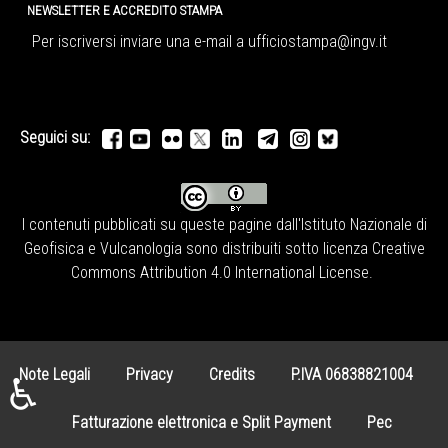
NEWSLETTER E ACCREDITO STAMPA
Per iscriversi inviare una e-mail a
ufficiostampa@ingv.it
Seguici su:
I contenuti pubblicati su queste pagine dall'
Istituto Nazionale di
Geofisica e Vulcanologia
sono distribuiti sotto licenza
Creative
Commons Attribution 4.0 International License
.
Note Legali
Privacy
Credits
P.IVA 06838821004
♿
Fatturazione elettronica e Split Payment
Pec