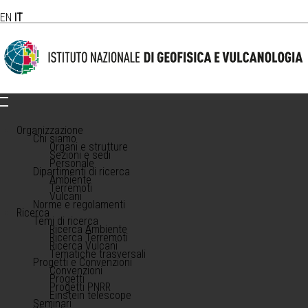
EN
IT
Organizzazione
Chi siamo
Organi e strutture
Sezioni e sedi
Personale
Dipartimenti di ricerca
Ambiente
Terremoti
Vulcani
Norme e regolamenti
Ricerca
Temi di ricerca
Ricerca Ambiente
Ricerca Terremoti
Ricerca Vulcani
Tematiche trasversali
Progetti e Convenzioni
Convenzioni
Progetti
Progetti PNRR
Einstein telescope
Seminari