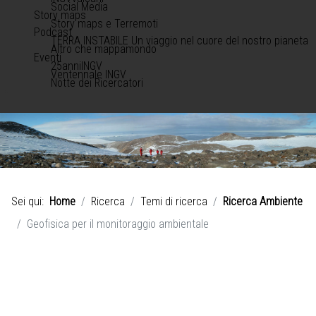
Social Media
Story maps
Story maps e Terremoti
Podcast
TERRA INSTABILE Un viaggio nel cuore del nostro pianeta
Altro che mappamondo
Eventi
25anniINGV
Ventennale INGV
Notte dei Ricercatori
Sei qui:
Home
Ricerca
Temi di ricerca
Ricerca Ambiente
Geofisica per il monitoraggio ambientale