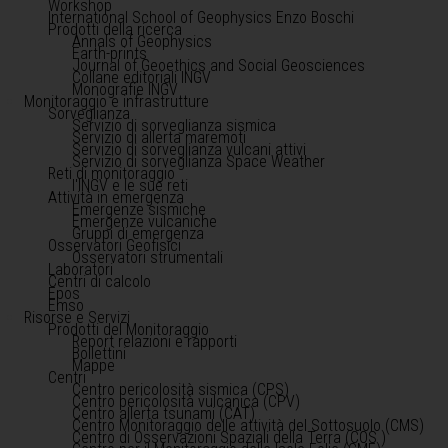
Workshop
International School of Geophysics Enzo Boschi
Prodotti della ricerca
Annals of Geophysics
Earth-prints
Journal of Geoethics and Social Geosciences
Collane editoriali INGV
Monografie INGV
Monitoraggio e infrastrutture
Sorveglianza
Servizio di sorveglianza sismica
Servizio di allerta maremoti
Servizio di sorveglianza vulcani attivi
Servizio di sorveglianza Space Weather
Reti di monitoraggio
l'INGV e le sue reti
Attività in emergenza
Emergenze sismiche
Emergenze vulcaniche
Gruppi di emergenza
Osservatori Geofisici
Osservatori strumentali
Laboratori
Centri di calcolo
Epos
Emso
Risorse e Servizi
Prodotti del Monitoraggio
Report relazioni e rapporti
Bollettini
Mappe
Centri
Centro pericolosità sismica (CPS)
Centro pericolosità vulcanica (CPV)
Centro allerta tsunami (CAT)
Centro Monitoraggio delle attività del Sottosuolo (CMS)
Centro di Osservazioni Spaziali della Terra (COS )