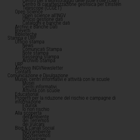
Centro per il Monitoraggio delle Isole Eolie (CME)
Centro di caratterizzazione geofisica per Einstein
Telescope (CCGET)
Open Science
Open science all'INGV
Ufficio gestione dati
Cataloghi e banche dati
Archivi e Banche Dati
Brevetti
Biblioteche
Stampa e URP
Ufficio stampa
News
Comunicati Stampa
Note stampa
Rassegna stampa
Archivio Stampa
URP
Archivio INGVNewsletter
Contatti
Comunicazione e Divulgazione
Musei, centri informativi e attività con le scuole
Musei
Centri informativi
Attività con scuole
Educational
Progetti per la riduzione del rischio e campagne di
informazione
Edurisk
Io non rischio
Alla scoperta
dell'Ambiente
dei Terremoti
dei Vulcani
Blog & Canali Social
INGVambiente
INGVterremoti
INGVvulcani