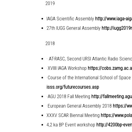
2019
IAGA Scientific Assembly
http://www.iaga-ai
27th IUGG General Assembly
http://iugg201
2018
· AT-RASC, Second URSI Atlantic Radio Scie
·XVIIII IAGA Workshop
https://cobs.zamg.ac.
·Course of the International School of Spac
isss.org/futurecourses.asp
·AGU 2018 Fall Meeting
http://fallmeeting.ag
·European General Assembly 2018
https://w
XXXV SCAR Biennal Meeting
https://www.pol
4,2 ka BP Event workshop
http://4200bp-event