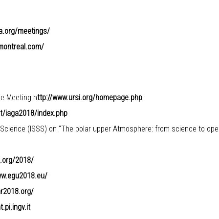
ga.org/meetings/
9montreal.com/
nce Meeting
h
ttp://www.ursi.org/homepage.php
at/iaga2018/index.php
e Science (ISSS) on “The polar upper Atmosphere: from science to ope
u.org/2018/
ww.egu2018.eu/
ar2018.org/
.pi.ingv.it