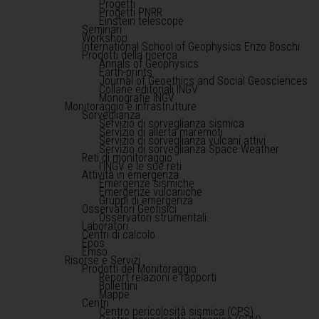
Progetti
Progetti PNRR
Einstein telescope
Seminari
Workshop
International School of Geophysics Enzo Boschi
Prodotti della ricerca
Annals of Geophysics
Earth-prints
Journal of Geoethics and Social Geosciences
Collane editoriali INGV
Monografie INGV
Monitoraggio e infrastrutture
Sorveglianza
Servizio di sorveglianza sismica
Servizio di allerta maremoti
Servizio di sorveglianza vulcani attivi
Servizio di sorveglianza Space Weather
Reti di monitoraggio
l'INGV e le sue reti
Attività in emergenza
Emergenze sismiche
Emergenze vulcaniche
Gruppi di emergenza
Osservatori Geofisici
Osservatori strumentali
Laboratori
Centri di calcolo
Epos
Emso
Risorse e Servizi
Prodotti del Monitoraggio
Report relazioni e rapporti
Bollettini
Mappe
Centri
Centro pericolosità sismica (CPS)