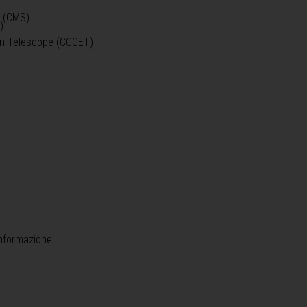
o (CMS)
)
)
ein Telescope (CCGET)
informazione