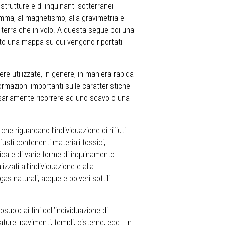
strutture e di inquinanti sotterranei
mma, al magnetismo, alla gravimetria e
terra che in volo. A questa segue poi una
ato una mappa su cui vengono riportati i
e utilizzate, in genere, in maniera rapida
ormazioni importanti sulle caratteristiche
ssariamente ricorrere ad uno scavo o una
he riguardano l’individuazione di rifiuti
usti contenenti materiali tossici,
rica e di varie forme di inquinamento
izzati all’individuazione e alla
s naturali, acque e polveri sottili
osuolo ai fini dell’individuazione di
ure, pavimenti, templi, cisterne, ecc… In