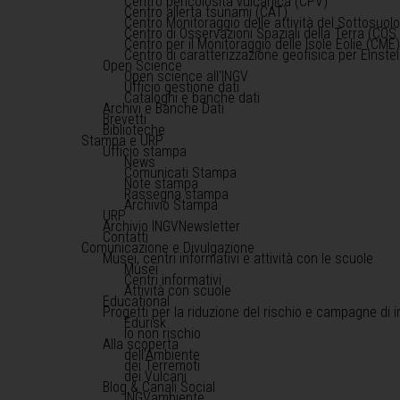
Centro pericolosità vulcanica (CPV)
Centro allerta tsunami (CAT)
Centro Monitoraggio delle attività del Sottosuol
Centro di Osservazioni Spaziali della Terra (COS 
Centro per il Monitoraggio delle Isole Eolie (CME
Centro di caratterizzazione geofisica per Einst
Open Science
Open science all'INGV
Ufficio gestione dati
Cataloghi e banche dati
Archivi e Banche Dati
Brevetti
Biblioteche
Stampa e URP
Ufficio stampa
News
Comunicati Stampa
Note stampa
Rassegna stampa
Archivio Stampa
URP
Archivio INGVNewsletter
Contatti
Comunicazione e Divulgazione
Musei, centri informativi e attività con le scuole
Musei
Centri informativi
Attività con scuole
Educational
Progetti per la riduzione del rischio e campagne di 
Edurisk
Io non rischio
Alla scoperta
dell'Ambiente
dei Terremoti
dei Vulcani
Blog & Canali Social
INGVambiente