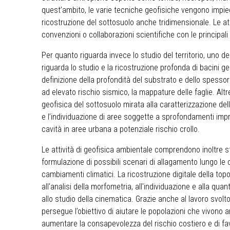
quest’ambito, le varie tecniche geofisiche vengono impi
ricostruzione del sottosuolo anche tridimensionale. Le att
convenzioni o collaborazioni scientifiche con le principali
Per quanto riguarda invece lo studio del territorio, uno degl
riguarda lo studio e la ricostruzione profonda di bacini geo
definizione della profondità del substrato e dello spesso
ad elevato rischio sismico, la mappature delle faglie. Altr
geofisica del sottosuolo mirata alla caratterizzazione del
e l’individuazione di aree soggette a sprofondamenti impr
cavità in aree urbana a potenziale rischio crollo.
Le attività di geofisica ambientale comprendono inoltre st
formulazione di possibili scenari di allagamento lungo le
cambiamenti climatici. La ricostruzione digitale della topog
all'analisi della morfometria, all'individuazione e alla quan
allo studio della cinematica. Grazie anche al lavoro svolto 
persegue l’obiettivo di aiutare le popolazioni che vivono 
aumentare la consapevolezza del rischio costiero e di fa