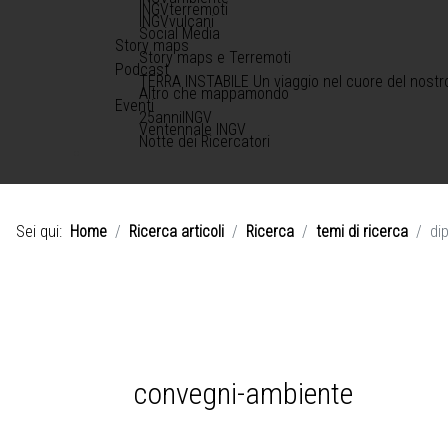
INGVterremoti
INGVvulcani
Social Media
Story maps
Story maps e Terremoti
Podcast
TERRA INSTABILE Un viaggio nel cuore del nostr
Altro che mappamondo
Eventi
25anniINGV
Ventennale INGV
Notte dei Ricercatori
Sei qui:
Home
Ricerca articoli
Ricerca
temi di ricerca
di
convegni-ambiente