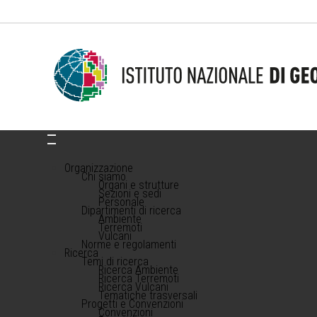
Organizzazione
Chi siamo
Organi e strutture
Sezioni e sedi
Personale
Dipartimenti di ricerca
Ambiente
Terremoti
Vulcani
Norme e regolamenti
Ricerca
Temi di ricerca
Ricerca Ambiente
Ricerca Terremoti
Ricerca Vulcani
Tematiche trasversali
Progetti e Convenzioni
Convenzioni