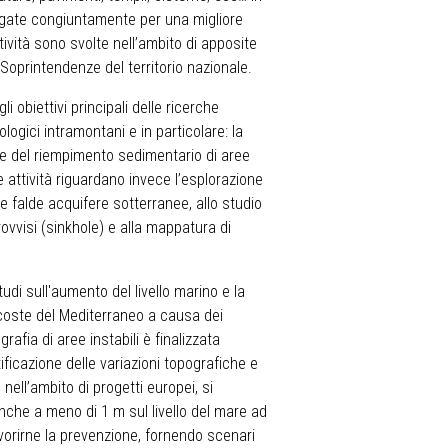
egate congiuntamente per una migliore
ività sono svolte nell’ambito di apposite
 Soprintendenze del territorio nazionale.
i obiettivi principali delle ricerche
logici intramontani e in particolare: la
re del riempimento sedimentario di aree
e attività riguardano invece l’esplorazione
le falde acquifere sotterranee, allo studio
ovvisi (sinkhole) e alla mappatura di
udi sull'aumento del livello marino e la
 coste del Mediterraneo a causa dei
rafia di aree instabili è finalizzata
tificazione delle variazioni topografiche e
nell’ambito di progetti europei, si
anche a meno di 1 m sul livello del mare ad
vorirne la prevenzione, fornendo scenari