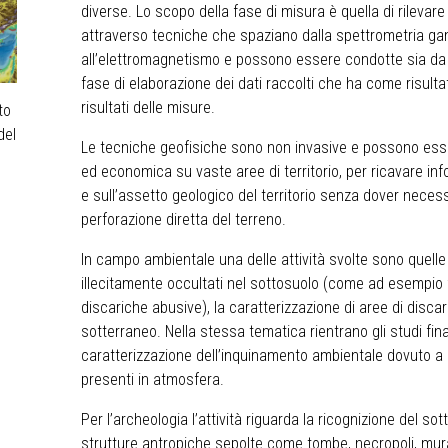
diverse. Lo scopo della fase di misura è quella di rilevare 
attraverso tecniche che spaziano dalla spettrometria ga
all’elettromagnetismo e possono essere condotte sia da 
fase di elaborazione dei dati raccolti che ha come risult
risultati delle misure.
to
del
Le tecniche geofisiche sono non invasive e possono esser
ed economica su vaste aree di territorio, per ricavare inf
e sull’assetto geologico del territorio senza dover nece
perforazione diretta del terreno.
In campo ambientale una delle attività svolte sono quelle c
illecitamente occultati nel sottosuolo (come ad esempio f
discariche abusive), la caratterizzazione di aree di disca
sotterraneo. Nella stessa tematica rientrano gli studi final
caratterizzazione dell’inquinamento ambientale dovuto a ga
presenti in atmosfera.
Per l’archeologia l’attività riguarda la ricognizione del sott
strutture antropiche sepolte come tombe, necropoli, murat