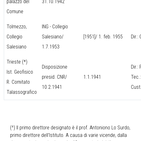
palazzo del
31.10.1942
Comune
Tolmezzo,
ING - Collegio
Collegio
Salesiano/
[1951]/ 1. feb. 1955
Dir.:
Salesiano
1.7.1953
Trieste (*)
Disposizione
Dir.
Ist. Geofisico
presid. CNR/
1.1.1941
Tec.
R. Comitato
10.2.1941
Cust
Talassografico
(^) Il primo direttore designato è il prof. Antoniono Lo Surdo,
primo direttore dell'Istituto. A causa di varie vicende, dalla