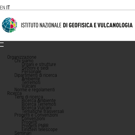
EN
IT
Organizzazione
Chi siamo
Organi e strutture
Sezioni e sedi
Personale
Dipartimenti di ricerca
Ambiente
Terremoti
Vulcani
Norme e regolamenti
Ricerca
Temi di ricerca
Ricerca Ambiente
Ricerca Terremoti
Ricerca Vulcani
Tematiche trasversali
Progetti e Convenzioni
Convenzioni
Progetti
Progetti PNRR
Einstein telescope
Seminari