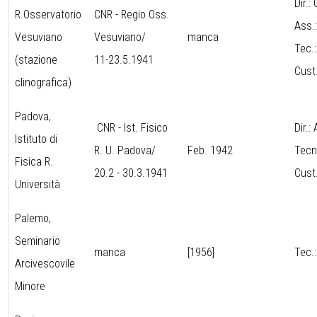
Dir.:
R.Osservatorio
CNR - Regio Oss.
Ass.
Vesuviano
Vesuviano/
manca
Tec.
(stazione
11-23.5.1941
Cust.
clinografica)
Padova,
CNR - Ist. Fisico
Dir.
Istituto di
R. U. Padova/
Feb. 1942
Tecn
Fisica R.
20.2 - 30.3.1941
Cust
Università
Palemo,
Seminario
manca
[1956]
Tec.
Arcivescovile
Minore