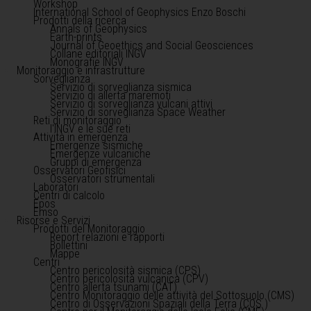
Workshop
International School of Geophysics Enzo Boschi
Prodotti della ricerca
Annals of Geophysics
Earth-prints
Journal of Geoethics and Social Geosciences
Collane editoriali INGV
Monografie INGV
Monitoraggio e infrastrutture
Sorveglianza
Servizio di sorveglianza sismica
Servizio di allerta maremoti
Servizio di sorveglianza vulcani attivi
Servizio di sorveglianza Space Weather
Reti di monitoraggio
l'INGV e le sue reti
Attività in emergenza
Emergenze sismiche
Emergenze vulcaniche
Gruppi di emergenza
Osservatori Geofisici
Osservatori strumentali
Laboratori
Centri di calcolo
Epos
Emso
Risorse e Servizi
Prodotti del Monitoraggio
Report relazioni e rapporti
Bollettini
Mappe
Centri
Centro pericolosità sismica (CPS)
Centro pericolosità vulcanica (CPV)
Centro allerta tsunami (CAT)
Centro Monitoraggio delle attività del Sottosuolo (CMS)
Centro di Osservazioni Spaziali della Terra (COS )