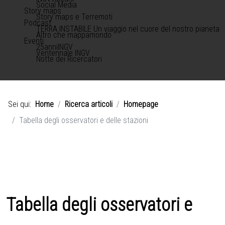
Social Media
Story maps
Story maps e Terremoti
Podcast
TERRA INSTABILE Un viaggio nel cuore del nostro pianeta
Altro che mappamondo
Eventi
25anniINGV
Ventennale INGV
Notte dei Ricercatori
Sei qui:
Home
Ricerca articoli
Homepage
Tabella degli osservatori e delle stazioni
Tabella degli osservatori e