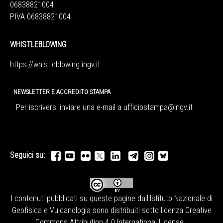
06838821004
P.IVA 06838821004
WHISTLEBLOWING
https://whistleblowing.ingv.
it
NEWSLETTER E ACCREDITO STAMPA
Per iscriversi inviare una e-mail a
ufficiostampa@ingv.it
Seguici su:
I contenuti pubblicati su queste pagine dall'
Istituto Nazionale di
Geofisica e Vulcanologia
sono distribuiti sotto licenza
Creative
Commons Attribution 4.0 International License
.