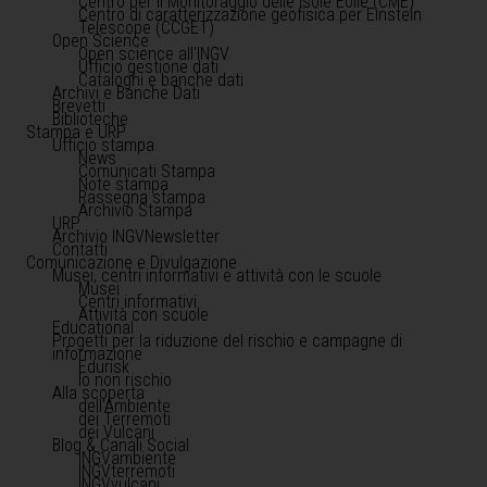
Centro per il Monitoraggio delle Isole Eolie (CME)
Centro di caratterizzazione geofisica per Einstein
Telescope (CCGET)
Open Science
Open science all'INGV
Ufficio gestione dati
Cataloghi e banche dati
Archivi e Banche Dati
Brevetti
Biblioteche
Stampa e URP
Ufficio stampa
News
Comunicati Stampa
Note stampa
Rassegna stampa
Archivio Stampa
URP
Archivio INGVNewsletter
Contatti
Comunicazione e Divulgazione
Musei, centri informativi e attività con le scuole
Musei
Centri informativi
Attività con scuole
Educational
Progetti per la riduzione del rischio e campagne di
informazione
Edurisk
Io non rischio
Alla scoperta
dell'Ambiente
dei Terremoti
dei Vulcani
Blog & Canali Social
INGVambiente
INGVterremoti
INGVvulcani