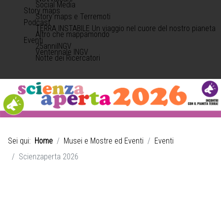
Social Media
Story maps
Story maps e Terremoti
Podcast
TERRA INSTABILE Un viaggio nel cuore del nostro pianeta
Altro che mappamondo
Eventi
25anniINGV
Ventennale INGV
Notte dei Ricercatori
Sei qui:
Home
Musei e Mostre ed Eventi
Eventi
Scienzaperta 2026