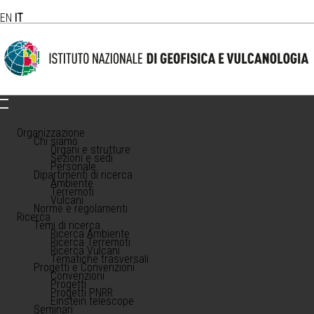
EN
IT
Organizzazione
Chi siamo
Organi e strutture
Sezioni e sedi
Personale
Dipartimenti di ricerca
Ambiente
Terremoti
Vulcani
Norme e regolamenti
Ricerca
Temi di ricerca
Ricerca Ambiente
Ricerca Terremoti
Ricerca Vulcani
Tematiche trasversali
Progetti e Convenzioni
Convenzioni
Progetti
Progetti PNRR
Einstein telescope
Seminari