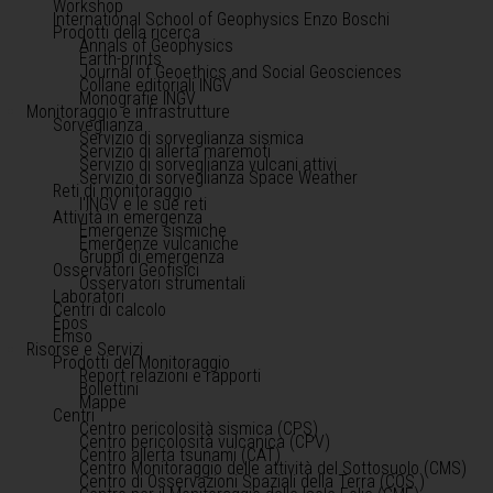
Workshop
International School of Geophysics Enzo Boschi
Prodotti della ricerca
Annals of Geophysics
Earth-prints
Journal of Geoethics and Social Geosciences
Collane editoriali INGV
Monografie INGV
Monitoraggio e infrastrutture
Sorveglianza
Servizio di sorveglianza sismica
Servizio di allerta maremoti
Servizio di sorveglianza vulcani attivi
Servizio di sorveglianza Space Weather
Reti di monitoraggio
l'INGV e le sue reti
Attività in emergenza
Emergenze sismiche
Emergenze vulcaniche
Gruppi di emergenza
Osservatori Geofisici
Osservatori strumentali
Laboratori
Centri di calcolo
Epos
Emso
Risorse e Servizi
Prodotti del Monitoraggio
Report relazioni e rapporti
Bollettini
Mappe
Centri
Centro pericolosità sismica (CPS)
Centro pericolosità vulcanica (CPV)
Centro allerta tsunami (CAT)
Centro Monitoraggio delle attività del Sottosuolo (CMS)
Centro di Osservazioni Spaziali della Terra (COS )