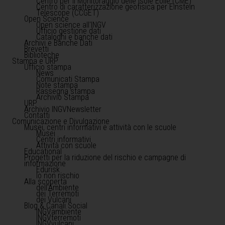
Centro per il Monitoraggio delle Isole Eolie (CME)
Centro di caratterizzazione geofisica per Einstein
Telescope (CCGET)
Open Science
Open science all'INGV
Ufficio gestione dati
Cataloghi e banche dati
Archivi e Banche Dati
Brevetti
Biblioteche
Stampa e URP
Ufficio stampa
News
Comunicati Stampa
Note stampa
Rassegna stampa
Archivio Stampa
URP
Archivio INGVNewsletter
Contatti
Comunicazione e Divulgazione
Musei, centri informativi e attività con le scuole
Musei
Centri informativi
Attività con scuole
Educational
Progetti per la riduzione del rischio e campagne di
informazione
Edurisk
Io non rischio
Alla scoperta
dell'Ambiente
dei Terremoti
dei Vulcani
Blog & Canali Social
INGVambiente
INGVterremoti
INGVvulcani