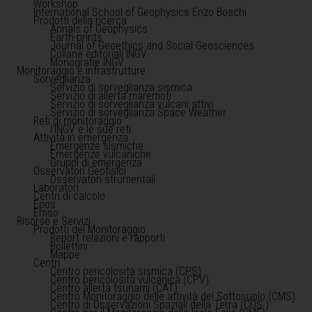
Workshop
International School of Geophysics Enzo Boschi
Prodotti della ricerca
Annals of Geophysics
Earth-prints
Journal of Geoethics and Social Geosciences
Collane editoriali INGV
Monografie INGV
Monitoraggio e infrastrutture
Sorveglianza
Servizio di sorveglianza sismica
Servizio di allerta maremoti
Servizio di sorveglianza vulcani attivi
Servizio di sorveglianza Space Weather
Reti di monitoraggio
l'INGV e le sue reti
Attività in emergenza
Emergenze sismiche
Emergenze vulcaniche
Gruppi di emergenza
Osservatori Geofisici
Osservatori strumentali
Laboratori
Centri di calcolo
Epos
Emso
Risorse e Servizi
Prodotti del Monitoraggio
Report relazioni e rapporti
Bollettini
Mappe
Centri
Centro pericolosità sismica (CPS)
Centro pericolosità vulcanica (CPV)
Centro allerta tsunami (CAT)
Centro Monitoraggio delle attività del Sottosuolo (CMS)
Centro di Osservazioni Spaziali della Terra (COS )