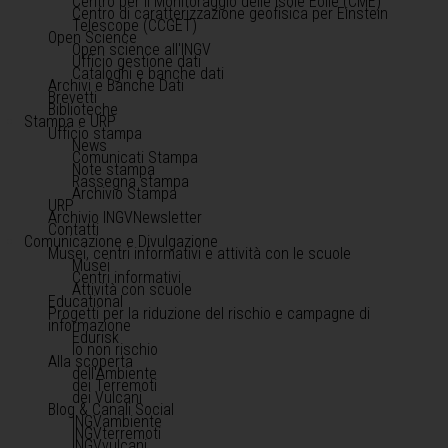
Centro per il Monitoraggio delle Isole Eolie (CME)
Centro di caratterizzazione geofisica per Einstein
Telescope (CCGET)
Open Science
Open science all'INGV
Ufficio gestione dati
Cataloghi e banche dati
Archivi e Banche Dati
Brevetti
Biblioteche
Stampa e URP
Ufficio stampa
News
Comunicati Stampa
Note stampa
Rassegna stampa
Archivio Stampa
URP
Archivio INGVNewsletter
Contatti
Comunicazione e Divulgazione
Musei, centri informativi e attività con le scuole
Musei
Centri informativi
Attività con scuole
Educational
Progetti per la riduzione del rischio e campagne di
informazione
Edurisk
Io non rischio
Alla scoperta
dell'Ambiente
dei Terremoti
dei Vulcani
Blog & Canali Social
INGVambiente
INGVterremoti
INGVvulcani