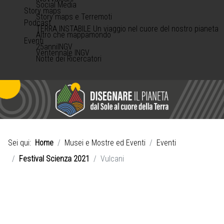
Social Media
Story maps
Story maps e Terremoti
Podcast
TERRA INSTABILE Un viaggio nel cuore del nostro pianeta
Altro che mappamondo
Eventi
25anniINGV
Ventennale INGV
Notte dei Ricercatori
Sei qui:
Home
Musei e Mostre ed Eventi
Eventi
Festival Scienza 2021
Vulcani