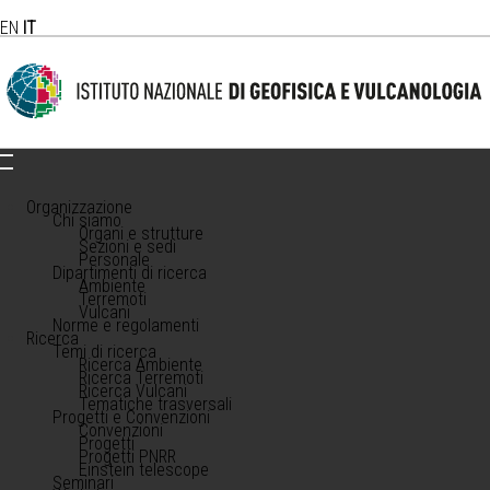
EN
IT
Organizzazione
Chi siamo
Organi e strutture
Sezioni e sedi
Personale
Dipartimenti di ricerca
Ambiente
Terremoti
Vulcani
Norme e regolamenti
Ricerca
Temi di ricerca
Ricerca Ambiente
Ricerca Terremoti
Ricerca Vulcani
Tematiche trasversali
Progetti e Convenzioni
Convenzioni
Progetti
Progetti PNRR
Einstein telescope
Seminari