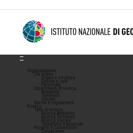
Organizzazione
Chi siamo
Organi e strutture
Sezioni e sedi
Personale
Dipartimenti di ricerca
Ambiente
Terremoti
Vulcani
Norme e regolamenti
Ricerca
Temi di ricerca
Ricerca Ambiente
Ricerca Terremoti
Ricerca Vulcani
Tematiche trasversali
Progetti e Convenzioni
Convenzioni