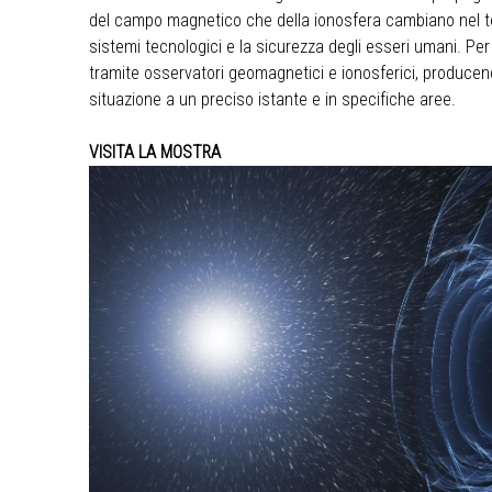
del campo magnetico che della ionosfera cambiano nel te
sistemi tecnologici e la sicurezza degli esseri umani. Per 
tramite osservatori geomagnetici e ionosferici, produce
situazione a un preciso istante e in specifiche aree.
VISITA LA MOSTRA