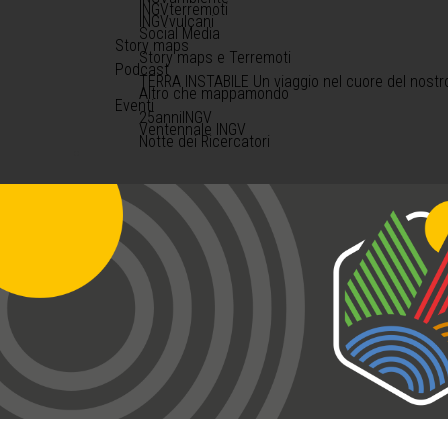
INGVterremoti
INGVvulcani
Social Media
Story maps
Story maps e Terremoti
Podcast
TERRA INSTABILE Un viaggio nel cuore del nostr
Altro che mappamondo
Eventi
25anniINGV
Ventennale INGV
Notte dei Ricercatori