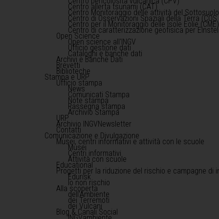
Centro pericolosità vulcanica (CPV)
Centro allerta tsunami (CAT)
Centro Monitoraggio delle attività del Sottosuol
Centro di Osservazioni Spaziali della Terra (COS 
Centro per il Monitoraggio delle Isole Eolie (CME
Centro di caratterizzazione geofisica per Einst
Open Science
Open science all'INGV
Ufficio gestione dati
Cataloghi e banche dati
Archivi e Banche Dati
Brevetti
Biblioteche
Stampa e URP
Ufficio stampa
News
Comunicati Stampa
Note stampa
Rassegna stampa
Archivio Stampa
URP
Archivio INGVNewsletter
Contatti
Comunicazione e Divulgazione
Musei, centri informativi e attività con le scuole
Musei
Centri informativi
Attività con scuole
Educational
Progetti per la riduzione del rischio e campagne di 
Edurisk
Io non rischio
Alla scoperta
dell'Ambiente
dei Terremoti
dei Vulcani
Blog & Canali Social
INGVambiente