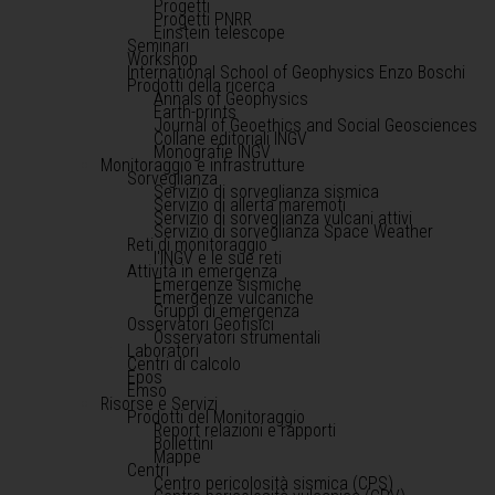
Progetti
Progetti PNRR
Einstein telescope
Seminari
Workshop
International School of Geophysics Enzo Boschi
Prodotti della ricerca
Annals of Geophysics
Earth-prints
Journal of Geoethics and Social Geosciences
Collane editoriali INGV
Monografie INGV
Monitoraggio e infrastrutture
Sorveglianza
Servizio di sorveglianza sismica
Servizio di allerta maremoti
Servizio di sorveglianza vulcani attivi
Servizio di sorveglianza Space Weather
Reti di monitoraggio
l'INGV e le sue reti
Attività in emergenza
Emergenze sismiche
Emergenze vulcaniche
Gruppi di emergenza
Osservatori Geofisici
Osservatori strumentali
Laboratori
Centri di calcolo
Epos
Emso
Risorse e Servizi
Prodotti del Monitoraggio
Report relazioni e rapporti
Bollettini
Mappe
Centri
Centro pericolosità sismica (CPS)