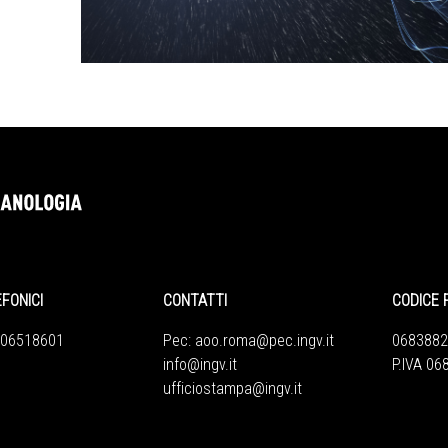
EFONICI
CONTATTI
CODICE 
 06518601
Pec:
aoo.roma@pec.ingv.it
0683882
info@ingv.it
P.IVA 0
ufficiostampa@ingv.it