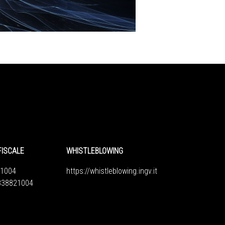
FISCALE
WHISTLEBLOWING
1004
https://whistleblowing.ingv.
it
6838821004