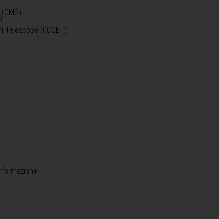
o (CMS)
)
)
ein Telescope (CCGET)
informazione