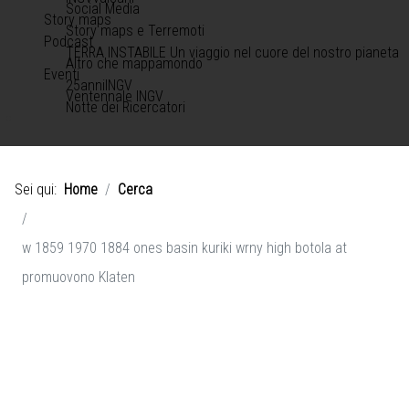
Social Media
Story maps
Story maps e Terremoti
Podcast
TERRA INSTABILE Un viaggio nel cuore del nostro pianeta
Altro che mappamondo
Eventi
25anniINGV
Ventennale INGV
Notte dei Ricercatori
Sei qui:
Home
Cerca
w 1859 1970 1884 ones basin kuriki wrny high botola at
promuovono Klaten