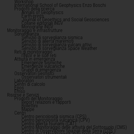
Workshop
International School of Geophysics Enzo Boschi
Prodotti della ricerca
Annals of Geophysics
Earth-prints
Journal of Geoethics and Social Geosciences
Collane editoriali INGV
Monografie INGV
Monitoraggio e infrastrutture
Sorveglianza
Servizio di sorveglianza sismica
Servizio di allerta maremoti
Servizio di sorveglianza vulcani attivi
Servizio di sorveglianza Space Weather
Reti di monitoraggio
l'INGV e le sue reti
Attività in emergenza
Emergenze sismiche
Emergenze vulcaniche
Gruppi di emergenza
Osservatori Geofisici
Osservatori strumentali
Laboratori
Centri di calcolo
Epos
Emso
Risorse e Servizi
Prodotti del Monitoraggio
Report relazioni e rapporti
Bollettini
Mappe
Centri
Centro pericolosità sismica (CPS)
Centro pericolosità vulcanica (CPV)
Centro allerta tsunami (CAT)
Centro Monitoraggio delle attività del Sottosuolo (CMS)
Centro di Osservazioni Spaziali della Terra (COS )