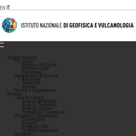
EN
IT
Organizzazione
Chi siamo
Organi e strutture
Sezioni e sedi
Personale
Dipartimenti di ricerca
Ambiente
Terremoti
Vulcani
Norme e regolamenti
Ricerca
Temi di ricerca
Ricerca Ambiente
Ricerca Terremoti
Ricerca Vulcani
Tematiche trasversali
Progetti e Convenzioni
Convenzioni
Progetti
Progetti PNRR
Einstein telescope
Seminari