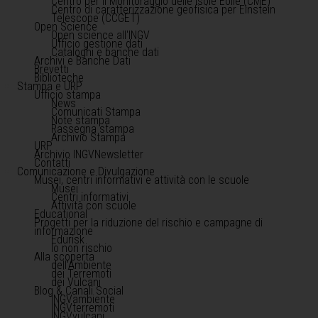
Centro per il Monitoraggio delle Isole Eolie (CME)
Centro di caratterizzazione geofisica per Einstein
Telescope (CCGET)
Open Science
Open science all'INGV
Ufficio gestione dati
Cataloghi e banche dati
Archivi e Banche Dati
Brevetti
Biblioteche
Stampa e URP
Ufficio stampa
News
Comunicati Stampa
Note stampa
Rassegna stampa
Archivio Stampa
URP
Archivio INGVNewsletter
Contatti
Comunicazione e Divulgazione
Musei, centri informativi e attività con le scuole
Musei
Centri informativi
Attività con scuole
Educational
Progetti per la riduzione del rischio e campagne di
informazione
Edurisk
Io non rischio
Alla scoperta
dell'Ambiente
dei Terremoti
dei Vulcani
Blog & Canali Social
INGVambiente
INGVterremoti
INGVvulcani