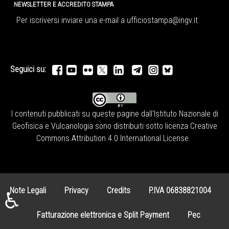
NEWSLETTER E ACCREDITO STAMPA
Per iscriversi inviare una e-mail a
ufficiostampa@ingv.it
Seguici su:
I contenuti pubblicati su queste pagine dall'
Istituto Nazionale di
Geofisica e Vulcanologia
sono distribuiti sotto licenza
Creative
Commons Attribution 4.0 International License
.
Note Legali
Privacy
Credits
P.IVA 06838821004
♿
Fatturazione elettronica e Split Payment
Pec