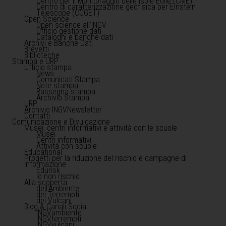
Centro per il Monitoraggio delle Isole Eolie (CME)
Centro di caratterizzazione geofisica per Einstein
Telescope (CCGET)
Open Science
Open science all'INGV
Ufficio gestione dati
Cataloghi e banche dati
Archivi e Banche Dati
Brevetti
Biblioteche
Stampa e URP
Ufficio stampa
News
Comunicati Stampa
Note stampa
Rassegna stampa
Archivio Stampa
URP
Archivio INGVNewsletter
Contatti
Comunicazione e Divulgazione
Musei, centri informativi e attività con le scuole
Musei
Centri informativi
Attività con scuole
Educational
Progetti per la riduzione del rischio e campagne di
informazione
Edurisk
Io non rischio
Alla scoperta
dell'Ambiente
dei Terremoti
dei Vulcani
Blog & Canali Social
INGVambiente
INGVterremoti
INGVvulcani