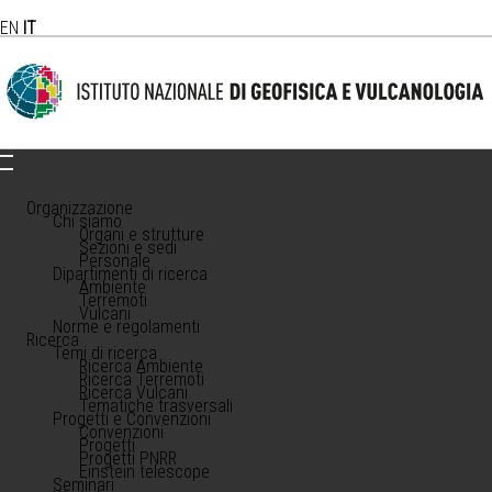
EN
IT
Organizzazione
Chi siamo
Organi e strutture
Sezioni e sedi
Personale
Dipartimenti di ricerca
Ambiente
Terremoti
Vulcani
Norme e regolamenti
Ricerca
Temi di ricerca
Ricerca Ambiente
Ricerca Terremoti
Ricerca Vulcani
Tematiche trasversali
Progetti e Convenzioni
Convenzioni
Progetti
Progetti PNRR
Einstein telescope
Seminari