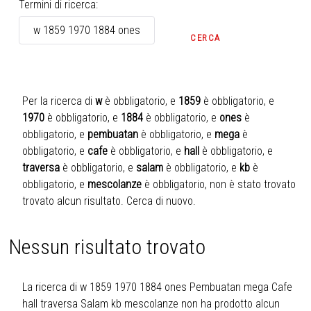
Modulo di ricerca
Termini di ricerca:
CERCA
Per la ricerca di
w
è obbligatorio
, e
1859
è obbligatorio
, e
1970
è obbligatorio
, e
1884
è obbligatorio
, e
ones
è
obbligatorio
, e
pembuatan
è obbligatorio
, e
mega
è
obbligatorio
, e
cafe
è obbligatorio
, e
hall
è obbligatorio
, e
traversa
è obbligatorio
, e
salam
è obbligatorio
, e
kb
è
obbligatorio
, e
mescolanze
è obbligatorio
, non è stato trovato
trovato alcun risultato.
Cerca di nuovo.
Nessun risultato trovato
La ricerca di w 1859 1970 1884 ones Pembuatan mega Cafe
hall traversa Salam kb mescolanze non ha prodotto alcun