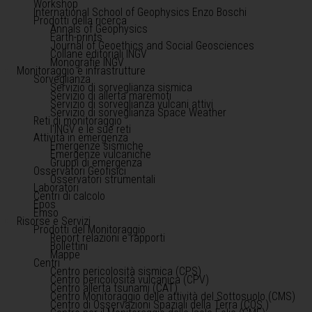
Workshop
International School of Geophysics Enzo Boschi
Prodotti della ricerca
Annals of Geophysics
Earth-prints
Journal of Geoethics and Social Geosciences
Collane editoriali INGV
Monografie INGV
Monitoraggio e infrastrutture
Sorveglianza
Servizio di sorveglianza sismica
Servizio di allerta maremoti
Servizio di sorveglianza vulcani attivi
Servizio di sorveglianza Space Weather
Reti di monitoraggio
l'INGV e le sue reti
Attività in emergenza
Emergenze sismiche
Emergenze vulcaniche
Gruppi di emergenza
Osservatori Geofisici
Osservatori strumentali
Laboratori
Centri di calcolo
Epos
Emso
Risorse e Servizi
Prodotti del Monitoraggio
Report relazioni e rapporti
Bollettini
Mappe
Centri
Centro pericolosità sismica (CPS)
Centro pericolosità vulcanica (CPV)
Centro allerta tsunami (CAT)
Centro Monitoraggio delle attività del Sottosuolo (CMS)
Centro di Osservazioni Spaziali della Terra (COS )