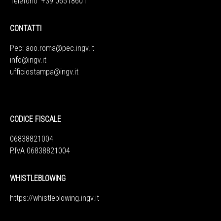
Telefono +39 06518601
CONTATTI
Pec:
aoo.roma@pec.ingv.it
info@ingv.it
ufficiostampa@ingv.it
CODICE FISCALE
06838821004
P.IVA 06838821004
WHISTLEBLOWING
https://whistleblowing.ingv.
it