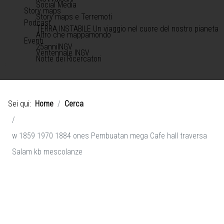
Social Media
Story maps
Story maps e Terremoti
Podcast
TERRA INSTABILE Un viaggio nel cuore del nostro pianeta
Altro che mappamondo
Eventi
25anniINGV
Ventennale INGV
Notte dei Ricercatori
Sei qui:
Home
Cerca
w 1859 1970 1884 ones Pembuatan mega Cafe hall traversa
Salam kb mescolanze