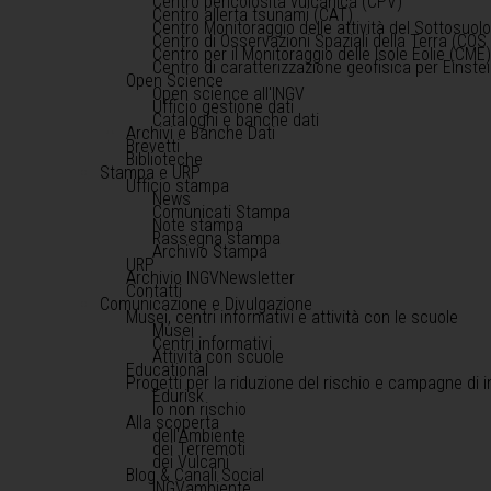
Centro pericolosità vulcanica (CPV)
Centro allerta tsunami (CAT)
Centro Monitoraggio delle attività del Sottosuol
Centro di Osservazioni Spaziali della Terra (COS 
Centro per il Monitoraggio delle Isole Eolie (CME
Centro di caratterizzazione geofisica per Einst
Open Science
Open science all'INGV
Ufficio gestione dati
Cataloghi e banche dati
Archivi e Banche Dati
Brevetti
Biblioteche
Stampa e URP
Ufficio stampa
News
Comunicati Stampa
Note stampa
Rassegna stampa
Archivio Stampa
URP
Archivio INGVNewsletter
Contatti
Comunicazione e Divulgazione
Musei, centri informativi e attività con le scuole
Musei
Centri informativi
Attività con scuole
Educational
Progetti per la riduzione del rischio e campagne di 
Edurisk
Io non rischio
Alla scoperta
dell'Ambiente
dei Terremoti
dei Vulcani
Blog & Canali Social
INGVambiente