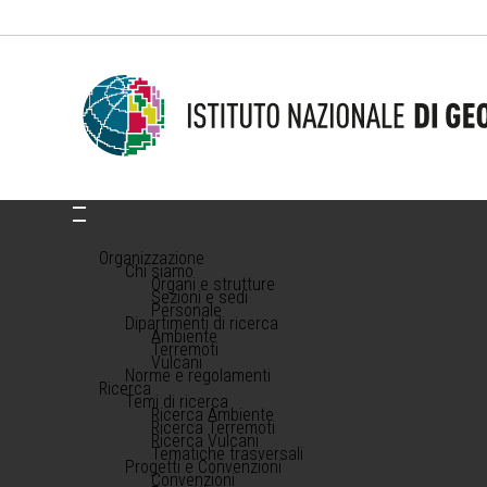
Organizzazione
Chi siamo
Organi e strutture
Sezioni e sedi
Personale
Dipartimenti di ricerca
Ambiente
Terremoti
Vulcani
Norme e regolamenti
Ricerca
Temi di ricerca
Ricerca Ambiente
Ricerca Terremoti
Ricerca Vulcani
Tematiche trasversali
Progetti e Convenzioni
Convenzioni