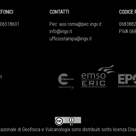
EFONICI
CONTATTI
CODICE 
 06518601
Pec:
aoo.roma@pec.ingv.it
0683882
info@ingv.it
P.IVA 0
ufficiostampa@ingv.it
t
Nazionale di Geofisica e Vulcanologia
sono distribuiti sotto licenza
Crea