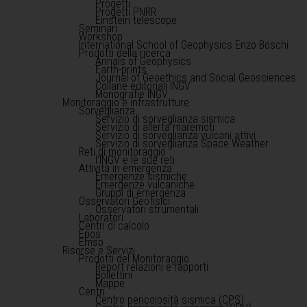
Progetti
Progetti PNRR
Einstein telescope
Seminari
Workshop
International School of Geophysics Enzo Boschi
Prodotti della ricerca
Annals of Geophysics
Earth-prints
Journal of Geoethics and Social Geosciences
Collane editoriali INGV
Monografie INGV
Monitoraggio e infrastrutture
Sorveglianza
Servizio di sorveglianza sismica
Servizio di allerta maremoti
Servizio di sorveglianza vulcani attivi
Servizio di sorveglianza Space Weather
Reti di monitoraggio
l'INGV e le sue reti
Attività in emergenza
Emergenze sismiche
Emergenze vulcaniche
Gruppi di emergenza
Osservatori Geofisici
Osservatori strumentali
Laboratori
Centri di calcolo
Epos
Emso
Risorse e Servizi
Prodotti del Monitoraggio
Report relazioni e rapporti
Bollettini
Mappe
Centri
Centro pericolosità sismica (CPS)