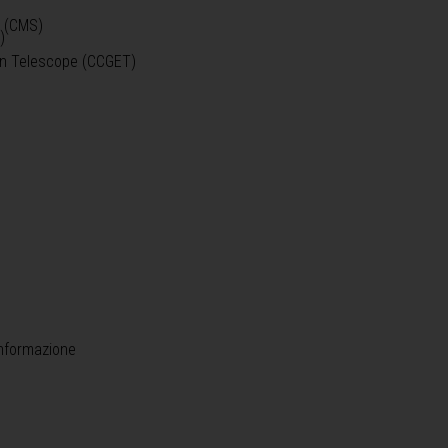
o (CMS)
)
)
ein Telescope (CCGET)
informazione